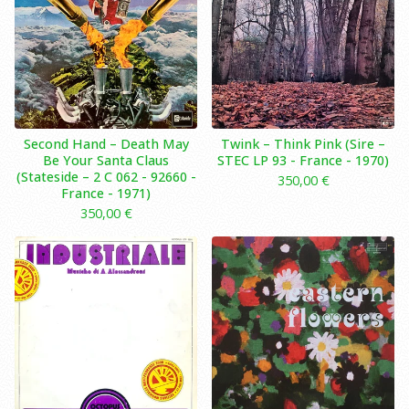
Second Hand – Death May
Twink – Think Pink (Sire –
Be Your Santa Claus
STEC LP 93 - France - 1970)
(Stateside – 2 C 062 - 92660 -
350,00
€
France - 1971)
350,00
€