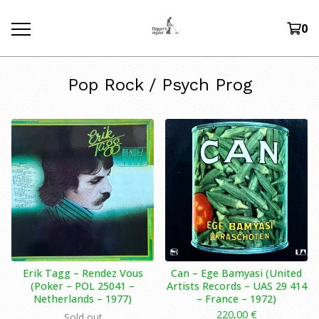
0
Pop Rock / Psych Prog
Erik Tagg ‎– Rendez Vous
Can – Ege Bamyasi (United
(Poker ‎– POL 25041 –
Artists Records – UAS 29 414
Netherlands – 1977)
– France – 1972)
220,00
€
Sold out