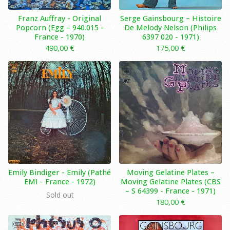
Franz Auffray ‎- Original
Serge Gainsbourg – Histoire
Popcorn (Egg – 940.015 -
De Melody Nelson (Philips
France - 1970)
6397 020 - 1971)
490,00
€
175,00
€
Emily Bindiger - Emily (Pathé
Moving Gelatine Plates –
EMI - France - 1972)
Moving Gelatine Plates (CBS
– S 64399 - France - 1971)
Sold out
180,00
€