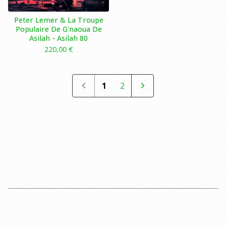
Peter Lemer & La Troupe
Populaire De G'naoua De
Asilah ‎- Asilah 80
220,00
€
1
2